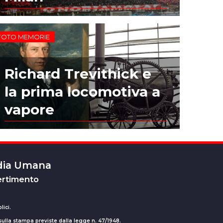
FOTO MEMORIE
Richard Trevithick e
la prima locomotiva a
vapore
edia Umana
ertimento
lici.
 sulla stampa previste dalla legge n. 47/1948.