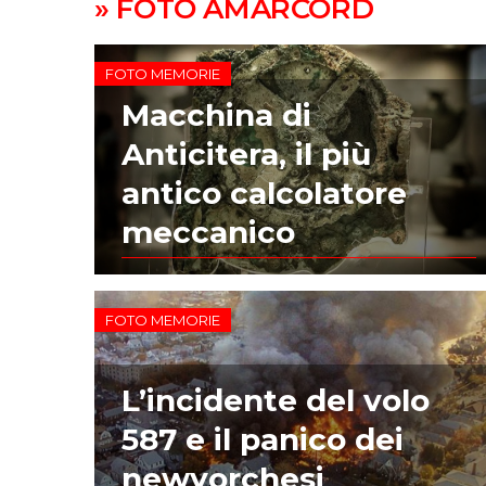
» FOTO AMARCORD
FOTO MEMORIE
Macchina di
Anticitera, il più
antico calcolatore
meccanico
FOTO MEMORIE
L’incidente del volo
587 e il panico dei
newyorchesi