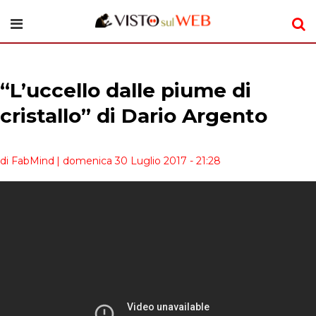
“L’uccello dalle piume di
cristallo” di Dario Argento
di FabMind
| domenica 30 Luglio 2017 - 21:28