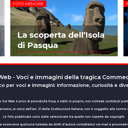
FOTO MEMORIE
La scoperta dell’Isola
di Pasqua
 Web - Voci e immagini della tragica Comm
o per voci e immagini: informazione, curiosità e div
o Sul Web è privo di periodicità fissa, è edito in proprio, non richiede contributi pubb
nsiero, ai sensi dell’art. 21 della Costituzione Italiana, non è soggetto alle norme
Le foto pubblicate sono state selezionate tra quelle non coperte da copyright.
sse essercene qualcuna tutelata da diritti d'autore contattateci via mail e provv