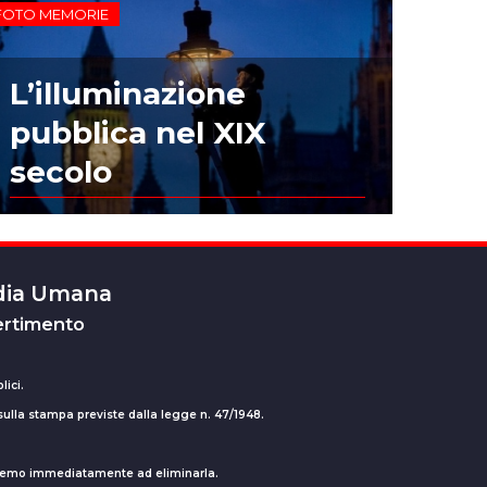
FOTO MEMORIE
L’illuminazione
pubblica nel XIX
secolo
edia Umana
ertimento
lici.
 sulla stampa previste dalla legge n. 47/1948.
ederemo immediatamente ad eliminarla.