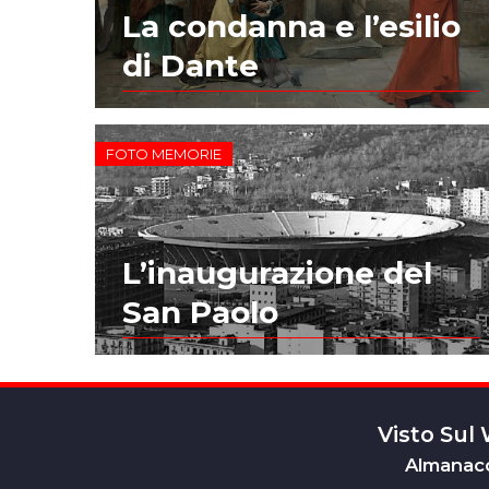
La condanna e l’esilio
di Dante
FOTO MEMORIE
L’inaugurazione del
San Paolo
Visto Sul
Almanacc