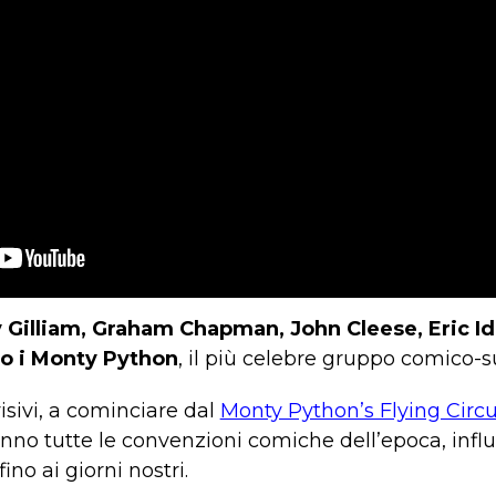
 Gilliam, Graham Chapman, John Cleese, Eric Id
no i Monty Python
, il più celebre gruppo comico-s
isivi, a cominciare dal
Monty Python’s Flying Circ
ranno tutte le convenzioni comiche dell’epoca, inf
ino ai giorni nostri.