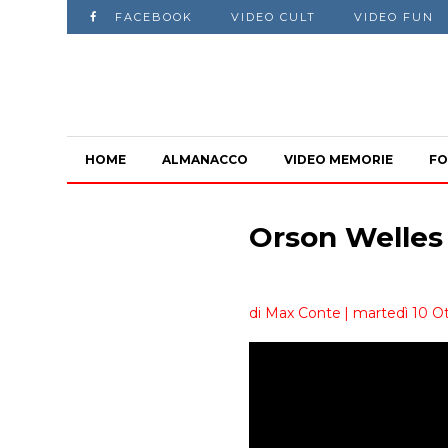
FACEBOOK
VIDEO CULT
VIDEO FUN
HOME
ALMANACCO
VIDEO MEMORIE
FO
Orson Welles
di Max Conte
| martedì 10 O