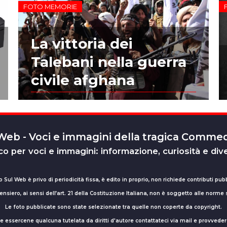
FOTO MEMORIE
La vittoria dei
Talebani nella guerra
civile afghana
 Web - Voci e immagini della tragica Comm
o per voci e immagini: informazione, curiosità e div
o Sul Web è privo di periodicità fissa, è edito in proprio, non richiede contributi pubb
nsiero, ai sensi dell’art. 21 della Costituzione Italiana, non è soggetto alle norme
Le foto pubblicate sono state selezionate tra quelle non coperte da copyright.
sse essercene qualcuna tutelata da diritti d'autore contattateci via mail e provv