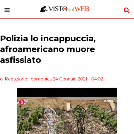
Polizia lo incappuccia,
afroamericano muore
asfissiato
di Redazione
| domenica 24 Gennaio 2021 - 04:02