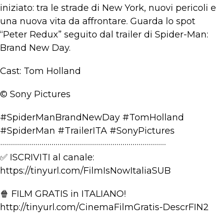
iniziato: tra le strade di New York, nuovi pericoli e
una nuova vita da affrontare. Guarda lo spot
“Peter Redux” seguito dal trailer di Spider-Man:
Brand New Day.
Cast: Tom Holland
© Sony Pictures
#SpiderManBrandNewDay #TomHolland
#SpiderMan #TrailerITA #SonyPictures
····················································································
✅ ISCRIVITI al canale:
https://tinyurl.com/FilmIsNowItaliaSUB
🍿 FILM GRATIS in ITALIANO!
http://tinyurl.com/CinemaFilmGratis-DescrFIN2