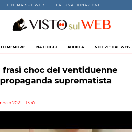
CINEMA SUL WEB
FAI UNA DONAZIONE
TO MEMORIE
NATI OGGI
ADDIO A
NOTIZIE DAL WEB
e frasi choc del ventiduenne
r propaganda suprematista
nnaio 2021 - 13:47