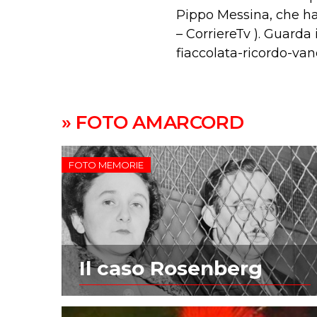
Pippo Messina, che ha 
– CorriereTv ). Guarda 
fiaccolata-ricordo-v
» FOTO AMARCORD
FOTO MEMORIE
Il caso Rosenberg