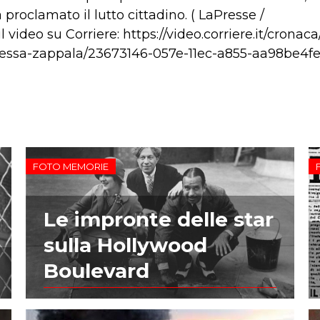
proclamato il lutto cittadino. ( LaPresse /
il video su Corriere: https://video.corriere.it/cronac
anessa-zappala/23673146-057e-11ec-a855-aa98be4f
FOTO MEMORIE
Le impronte delle star
sulla Hollywood
Boulevard