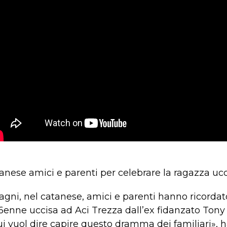
tanese amici e parenti per celebrare la ragazza ucc
agni, nel catanese, amici e parenti hanno ricordat
enne uccisa ad Aci Trezza dall’ex fidanzato Tony 
qui vuol dire capire questo dramma dei familiari», h