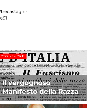
a/trecastagni-
ea91
FOTO MEMORIE
Il vergognoso
Manifesto della Razza