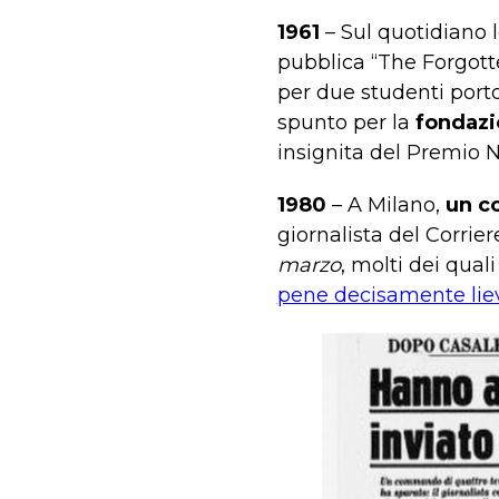
1961
– Sul quotidiano
pubblica “The Forgotte
per due studenti portog
spunto per la
fondazi
insignita del Premio N
1980
– A Milano,
un c
giornalista del Corrier
marzo
, molti dei qual
pene decisamente lie