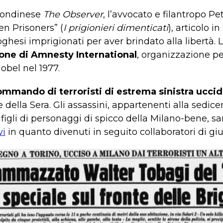
 londinese
The Observer
, l’avvocato e filantropo P
n Prisoners” (
I prigionieri dimenticati
), articolo 
hesi imprigionati per aver brindato alla libertà. L’
one di Amnesty International
, organizzazione per
obel nel 1977.
ommando di terroristi di estrema sinistra ucci
e della Sera. Gli assassini, appartenenti alla sedic
i figli di personaggi di spicco della Milano-bene, 
vi
in quanto divenuti in seguito collaboratori di gius