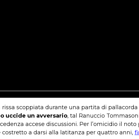
rissa scoppiata durante una partita di pallacorda 
o uccide un avversario
, tal Ranuccio Tommasoni 
cedenza accese discussioni. Per l’omicidio il noto 
ostretto a darsi alla latitanza per quattro anni,
f