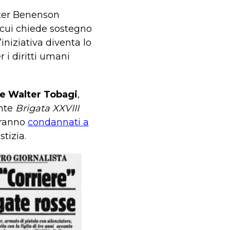
eter Benenson
in cui chiede sostegno
iniziativa diventa lo
 i diritti umani
de Walter Tobagi
,
ente
Brigata XXVIII
saranno
condannati a
tizia.