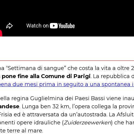
a “Settimana di sangue” che costa la vita a oltre 
 pone fine alla Comune di Parigi
. La repubblica 
ena due mesi prima in seguito a una spontanea i
ella regina Guglielmina dei Paesi Bassi viene ina
landese
. Lunga ben 32 km, l’opera collega la provi
risia ed è attraversata da un’autostrada. La Afsluit
nenti opere idrauliche (
Zuiderzeewerken
) che ha
te terre al mare.