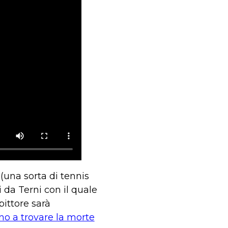
(una sorta di tennis
da Terni con il quale
pittore sarà
ino a trovare la morte