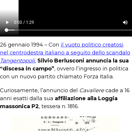
26 gennaio 1994 – Con
il vuoto politico creatosi
nel centrodestra italiano a seguito dello scandalo
Tangentopoli
,
Silvio Berlusconi annuncia la sua
“discesa in campo”
, ovvero l’ingresso in politica
con un nuovo partito chiamato Forza Italia.
Curiosamente, l’annuncio del
Cavaliere
cade a 16
anni esatti dalla sua
affiliazione alla Loggia
massonica P2
, tessera n. 1816.