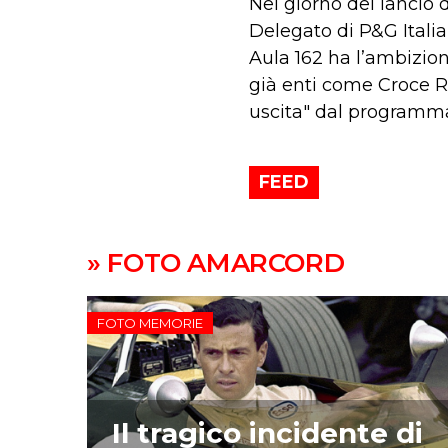
Nel giorno del lancio 
Delegato di P&G Italia
Aula 162 ha l’ambizion
già enti come Croce Ro
uscita" dal program
FEED
» FOTO AMARCORD
FOTO MEMORIE
Il tragico incidente di