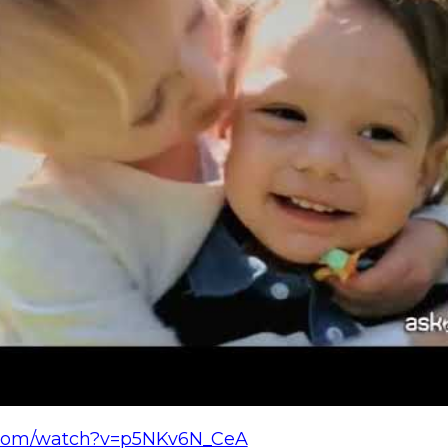
.com/watch?v=p5NKv6N_CeA