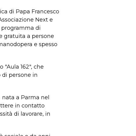
lica di Papa Francesco
ll’Associazione Next e
uo programma di
ne gratuita a persone
di manodopera e spesso
o "Aula 162", che
o di persone in
va nata a Parma nel
ttere in contatto
ità di lavorare, in