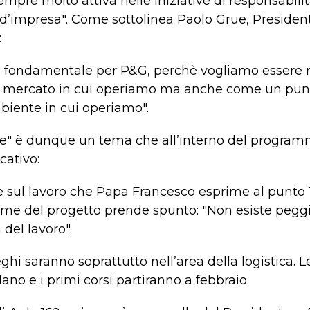
mpre molto attiva nelle iniziative di responsabilit
a d’impresa". Come sottolinea Paolo Grue, Preside
:
tro fondamentale per P&G, perchè vogliamo essere r
 mercato in cui operiamo ma anche come un punto
mbiente in cui operiamo".
ale" è dunque un tema che all’interno del programm
cativo:
le sul lavoro che Papa Francesco esprime al punto 
l nome del progetto prende spunto: "Non esiste pegg
 del lavoro".
eghi saranno soprattutto nell’area della logistica. 
no e i primi corsi partiranno a febbraio.