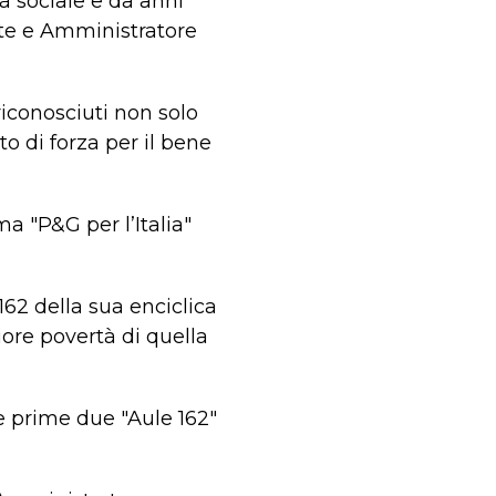
à sociale e da anni
nte e Amministratore
iconosciuti non solo
 di forza per il bene
a "P&G per l’Italia"
162 della sua enciclica
iore povertà di quella
Le prime due "Aule 162"