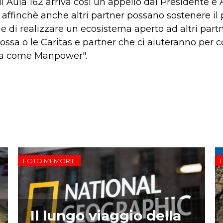
di Aula 162 arriva così un appello dal Presidente 
 affinchè anche altri partner possano sostenere il p
e di realizzare un ecosistema aperto ad altri partne
ssa o le Caritas e partner che ci aiuteranno per co
ma come Manpower".
FOTO MEMORIE
Il lungo viaggio della