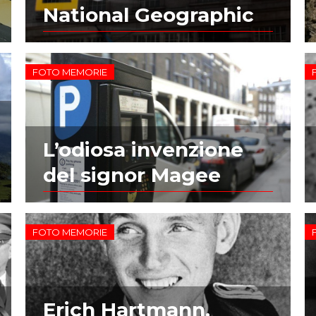
National Geographic
FOTO MEMORIE
L’odiosa invenzione
del signor Magee
FOTO MEMORIE
Erich Hartmann,