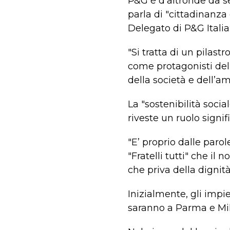
P&G è d’altronde da se
parla di "cittadinanz
Delegato di P&G Italia
"Si tratta di un pilas
come protagonisti del
della società e dell’a
La "sostenibilità soci
riveste un ruolo signifi
"E’ proprio dalle paro
"Fratelli tutti" che i
che priva della dignità
Inizialmente, gli impi
saranno a Parma e Mila