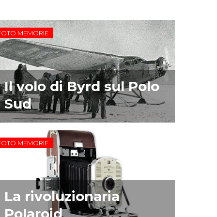
FOTO MEMORIE
Il volo di Byrd sul Polo
Sud
FOTO MEMORIE
La rivoluzionaria
Polaroid