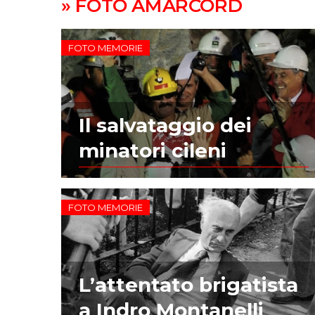
» FOTO AMARCORD
FOTO MEMORIE
Il salvataggio dei
minatori cileni
FOTO MEMORIE
L’attentato brigatista
a Indro Montanelli