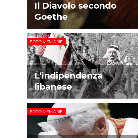
Il Diavolo secondo
Goethe
FOTO MEMORIE
L’indipendenza
libanese
FOTO MEMORIE