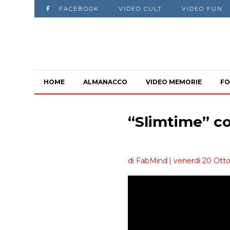
FACEBOOK
VIDEO CULT
VIDEO FUN
HOME
ALMANACCO
VIDEO MEMORIE
FO
“Slimtime” c
di FabMind
| venerdì 20 Otto