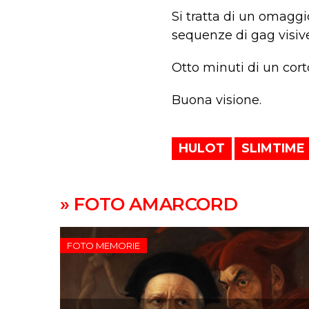
Si tratta di un omaggio
sequenze di gag visive
Otto minuti di un cort
Buona visione.
HULOT
SLIMTIME
» FOTO AMARCORD
FOTO MEMORIE