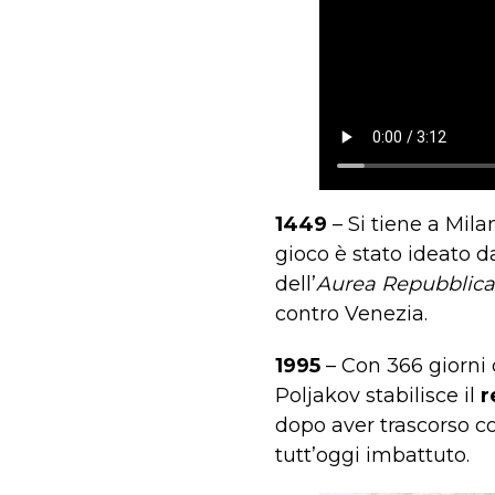
1449
– Si tiene a Mil
gioco è stato ideato d
dell’
Aurea Repubblic
contro Venezia.
1995
– Con 366 giorni d
Poljakov stabilisce il
r
dopo aver trascorso c
tutt’oggi imbattuto.