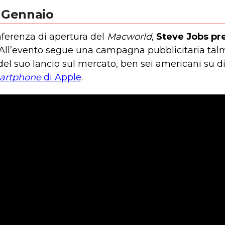
 Gennaio
ferenza di apertura del
Macworld
,
Steve Jobs pre
 All’evento segue una campagna pubblicitaria ta
el suo lancio sul mercato, ben sei americani su d
artphone
di Apple
.