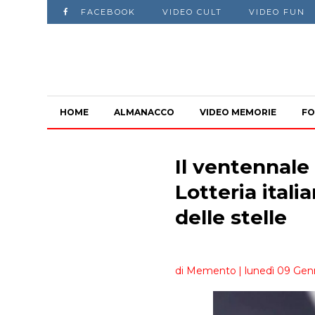
FACEBOOK
VIDEO CULT
VIDEO FUN
HOME
ALMANACCO
VIDEO MEMORIE
FO
Il ventennale
Lotteria itali
delle stelle
di Memento
| lunedì 09 Gen