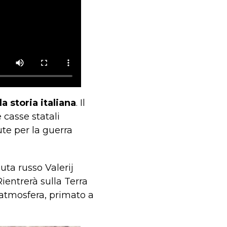
a storia italiana
. Il
 casse statali
ute per la guerra
auta russo Valerij
 Rientrerà sulla Terra
’atmosfera, primato a