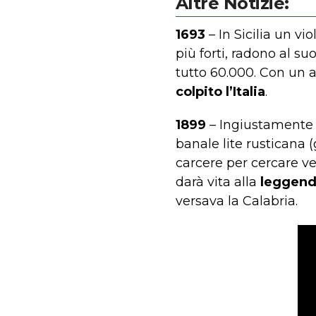
Altre Notizie:
1693
– In Sicilia un vi
più forti, radono al suo
tutto 60.000. Con un a
colpito l’Italia
.
1899
– Ingiustamente 
banale lite rusticana 
carcere per cercare v
darà vita alla
leggenda
versava la Calabria.