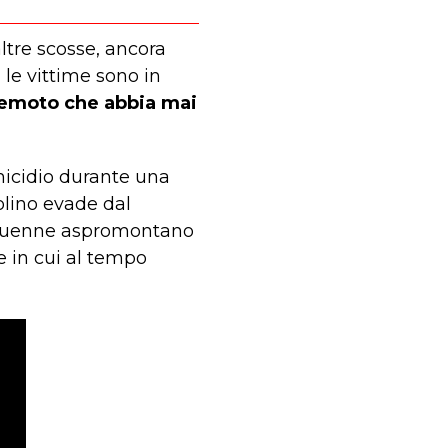
altre scosse, ancora
, le vittime sono in
rremoto che abbia mai
micidio durante una
olino evade dal
tiduenne aspromontano
ie in cui al tempo