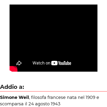
Addio a:
Simone Weil
, filosofa francese nata nel 1909 e
scomparsa il 24 agosto 1943